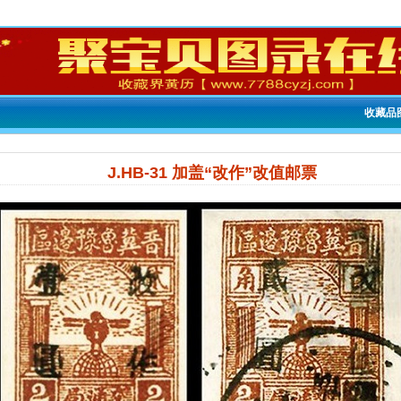
收藏品
J.HB-31 加盖“改作”改值邮票