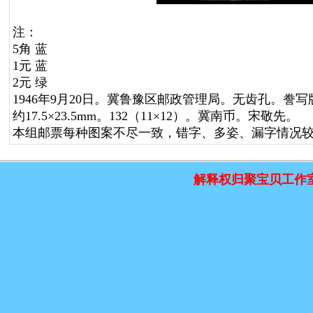
注：
5角 蓝
1元 蓝
2元 绿
1946年9月20日。冀鲁豫区邮政管理局。无齿孔。誊
约17.5×23.5mm。132（11×12）。冀南币。宋敬先。
本组邮票每种图案不尽一致，错字、多姿、漏字情况较多
解释权归聚宝贝工作