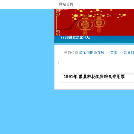
网站首页
7788藏友之家论坛
当前位置:
聚宝贝图录在线 >>
首页
>>
萧县
1991年 萧县棉花奖售粮食专用票