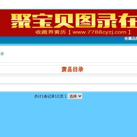
收藏品
目录
萧县目录
共计
1
条记录
1
/1页
1