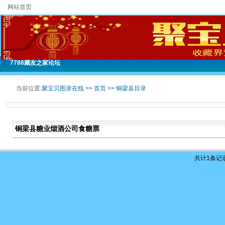
网站首页
7788藏友之家论坛
当前位置:
聚宝贝图录在线 >>
首页
>>
铜梁县目录
铜梁县糖业烟酒公司食糖票
共计
1
条记